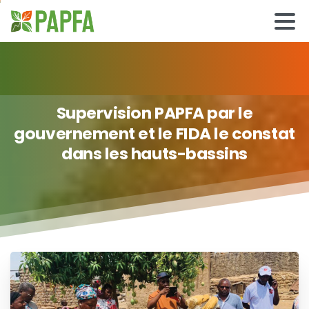
Supervision
PAPFA
par
le
gouvernement
et
le
FIDA
le
constat
dans
les
hauts-bassins