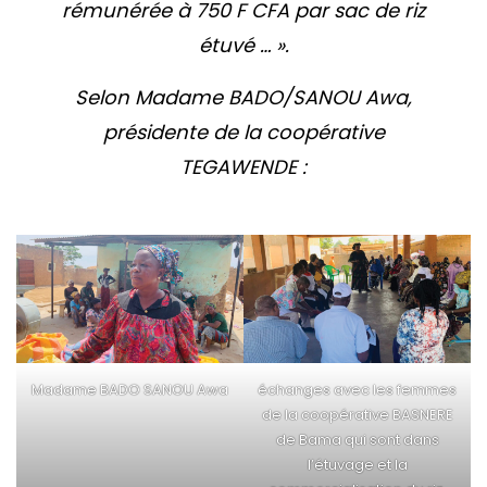
rémunérée à 750 F CFA par sac de riz
étuvé … ».
Selon Madame BADO/SANOU Awa,
présidente de la coopérative
TEGAWENDE :
Madame BADO SANOU Awa
échanges avec les femmes
de la coopérative BASNERE
de Bama qui sont dans
l’étuvage et la