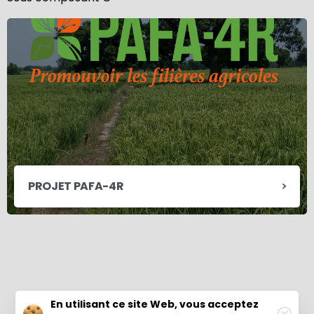
PROJET PAFA-4R
© 2021 PAPFA. Tous les droits sont réservés. Conçu
En utilisant ce site Web, vous acceptez