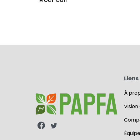
Liens 
À pro
Vision
Compo
Équip