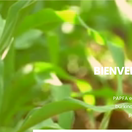
BIENVE
PAPFA et
burkina
p