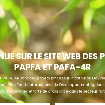
NUE SUR LE SITE WEB DES 
PAPFA ET PAFA-4R
 PAFA-4R sont des projets lancés sur initiative du Gou
bè et du Fonds International de Développement Agricol
our soutenir les efforts de croissance dans le secteur rura