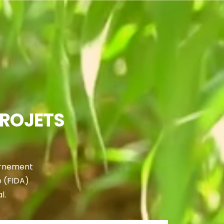
PROJETS
vernement
e (FIDA)
l.