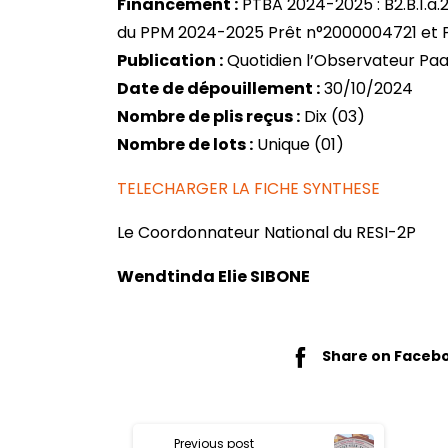
Financement :
PTBA 2024-2025 : B2.B.1.a.
du PPM 2024-2025 Prêt n°2000004721 et P
Publication :
Quotidien l’Observateur Paa
Date de dépouillement :
30/10/2024
Nombre de plis reçus :
Dix (03)
Nombre de lots :
Unique (01)
TELECHARGER LA FICHE SYNTHESE
Le Coordonnateur National du RESI-2P
Wendtinda Elie SIBONE
Share on Faceb
Previous post