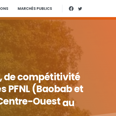
IONS
MARCHÉS PUBLICS
,
de
compétitivité
es
PFNL
(Baobab
et
Centre-Ouest
au
t
de
la
Résilience