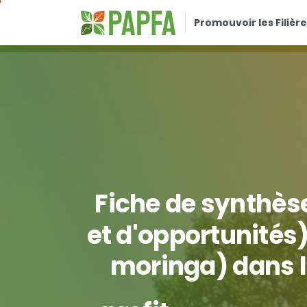
Promouvoir les Filière
Fiche
de
synthès
et
d'opportunités
moringa)
dans
profit
du
Progr