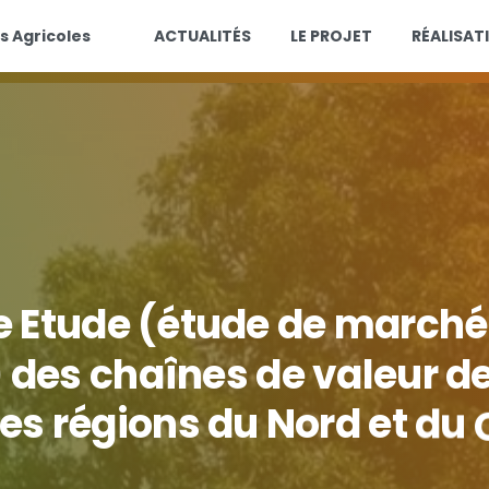
s Agricoles
ACTUALITÉS
LE PROJET
RÉALISAT
e
Etude
(étude
de
marché
)
des
chaînes
de
valeur
d
les
régions
du
Nord
et
du
amme
pour
le
Renforcemen