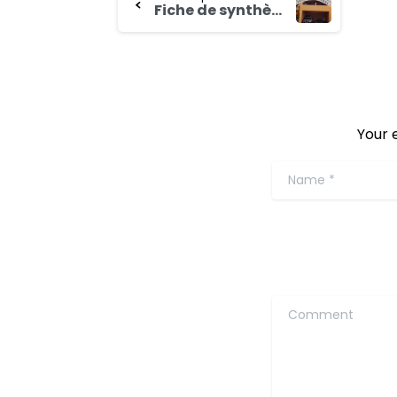
Fiche de synthèse sur l’étude (étude de marché, de compétitivité et d’opportunités) des chaînes de valeur des produits maraîchers dans les régions du Nord et du Centre-Ouest au profit du Programme pour le Renforcement de la Résilience des Petits Producteurs
Your 
Name
*
Comment