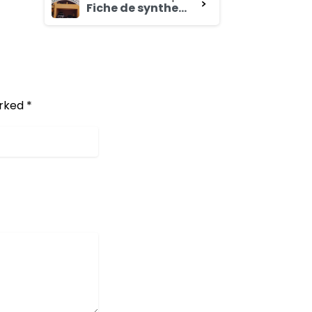
Fiche de synthese l’Étude (étude de marché, de compétitivité et d’opportunités) des chaînes de valeur des produits animaux dans les régions du Nord et du Centre-Ouest au profit du Programme pour le Renforcement de la Résilience des Petits Producteurs (RESI-2P)
rked *