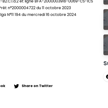
2-B2.C.1.a.2 et ligne BFA-2000003918-0069-CS-ICS
rêt n°2000004722 du 11 octobre 2023
lga N°11 194 du mercredi 16 octobre 2024
S
ook
Share on Twitter