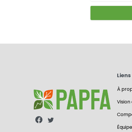
Liens 
À pro
Vision
Compo
Équip