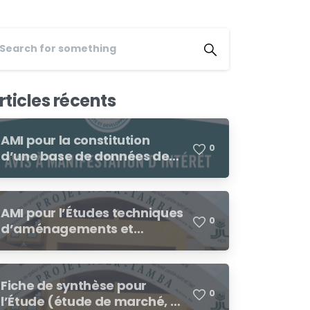
rticles récents
AMI pour la constitution
0
d’une base de données de
fournisseurs/prestataires
dans le cadre des
procédures de demandes
AMI pour l’Études techniques
d’offres de prix, demande de
0
d’aménagements et
cotation
environnementales de 250
ha de bas-fonds à
consolider dans le cadre du
Fiche de synthèse pour
RESI-2P
0
l’Étude (étude de marché, de