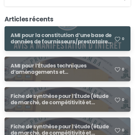
Articles récents
AMI pour la constitution d’une base de
0
données de fournisseurs/prestataires
dans le cadre des procédures de
demandes d’offres de prix, demande
de cotation
AMI pour l’Études techniques
0
d’aménagements et
environnementales de 250 ha de bas-
fonds à consolider dans le cadre du
RESI-2P
Fiche de synthèse pour l’Étude (étude
0
de marché, de compétitivité et
d’opportunités) des chaînes de valeur
des tubercules dans les régions du
Nord et du Centre-Ouest au profit du
Fiche de synthèse pour l’étude (étude
Programme pour le Renforcement de
0
de marché, de compétitivité et
la Résilience des Petits Producteurs