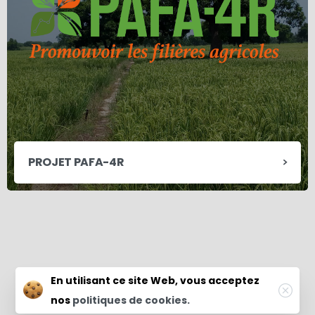
PROJET PAFA-4R
© 2021 PAPFA. Tous les droits sont réservés. Conçu
En utilisant ce site Web, vous acceptez
par VIZUALIX
nos
politiques de cookies.