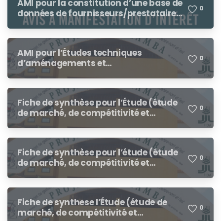
AMI pour la constitution d’une base de
0
données de fournisseurs/prestataires
dans le cadre des procédures de
demandes d’offres de prix, demande
de cotation
AMI pour l’Études techniques
0
d’aménagements et
environnementales de 250 ha de bas-
fonds à consolider dans le cadre du
RESI-2P
Fiche de synthèse pour l’Étude (étude
0
de marché, de compétitivité et
d’opportunités) des chaînes de valeur
des tubercules dans les régions du
Nord et du Centre-Ouest au profit du
Fiche de synthèse pour l’étude (étude
Programme pour le Renforcement de
0
de marché, de compétitivité et
la Résilience des Petits Producteurs
d’opportunités) des chaînes de valeur
(RESI-2P)
des céréales et légumineuses dans les
régions du Nord et du Centre-Ouest
Fiche de synthese l’Étude (étude de
au profit du Programme pour le
0
marché, de compétitivité et
Renforcement de la Résilience des