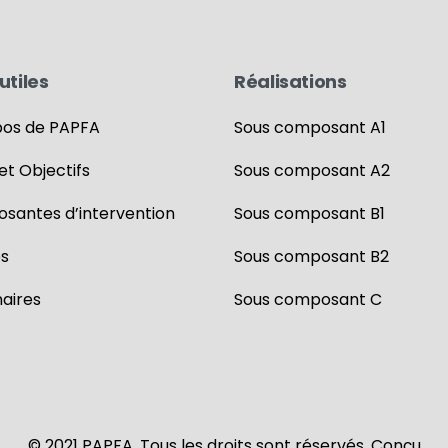
utiles
Réalisations
pos de PAPFA
Sous composant A1
 et Objectifs
Sous composant A2
santes d’intervention
Sous composant B1
es
Sous composant B2
aires
Sous composant C
© 2021 PAPFA. Tous les droits sont réservés. Conçu