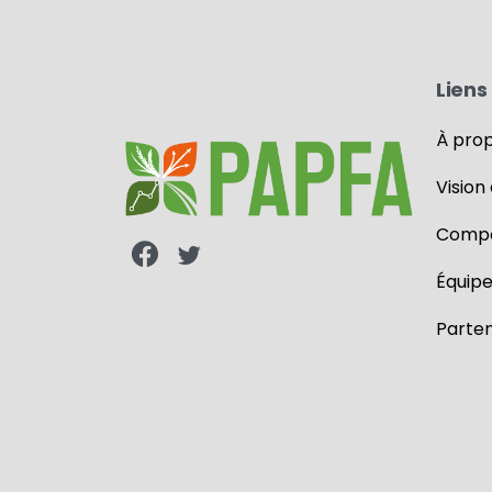
Liens 
À pro
Vision
Compo
Équip
Parten