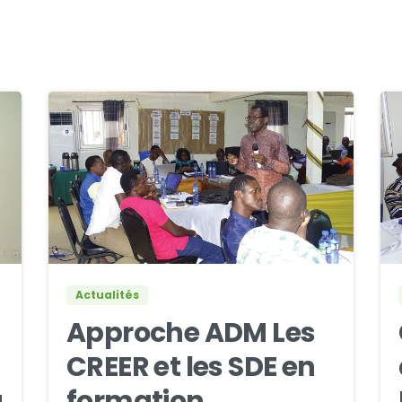
0
0
Actualités
Approche ADM Les
CREER et les SDE en
a
formation